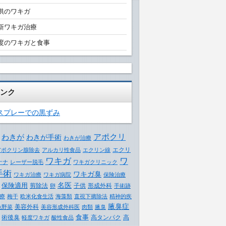
供のワキガ
新ワキガ治療
度のワキガと食事
ンク
スプレーでの黒ずみ
アポクリ
わきが
わきが手術
わきが治療
エクリ
アポクリン腺除去
アルカリ性食品
エクリン線
ワキガ
ワ
ナナ
レーザー脱毛
ワキガクリニック
手術
ワキガ臭
ワキガ治療
ワキガ病院
保険治療
保険適用
名医
剪除法
子供
形成外科
卵
手術跡
療
梅干
欧米化食生活
海藻類
直視下摘除法
精神的疾
腋臭症
美容外科
色野菜
美容形成外科医
肉類
腋臭
食事
術後臭
高タンパク
高
軽度ワキガ
酸性食品