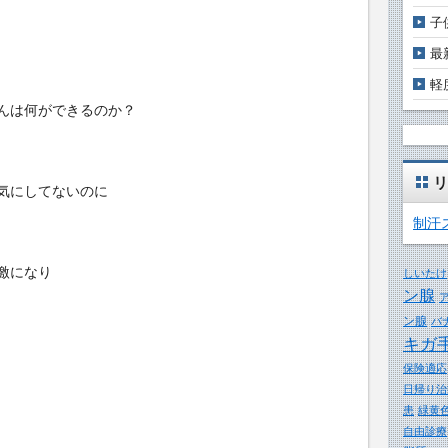
子
最
軽
んは何ができるのか？
リ
気にしてないのに
制汗
激になり
しいたけ
ン腺
ン腺
バ
キガ
保険適応
日帰り治
患
緑黄
自由診療