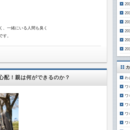
20
20
20
く、一緒にいる人間も臭く
20
です。
20
20
カ
心配！親は何ができるのか？
わ
ワ
ワ
ワ
ワ
ワ