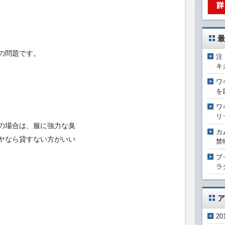
最
の問題です。
注
キ
ワ
を
ワ
リ
の場合は、服に強力な臭
カ
ヤなら貸すない方がいい
禁
ブ
ラ
ア
20