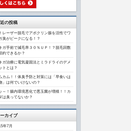
近の投稿
！レーザー脱毛でアポクリン腺を活性でワ
ガ臭がピークになる！？
キガ手術で減毛率３０％ＵＰ！？脱毛回数
節約できるか？
キガ治療に電気凝固法とミラドライのデメ
ットとは？
ムカム！！体臭予防と対策には「早食いは
物」は何でいけないの？
ッ～！腸内環境悪化で悪玉菌が増殖！！カ
ダは臭ってないか？
ーカイブ
15年7月