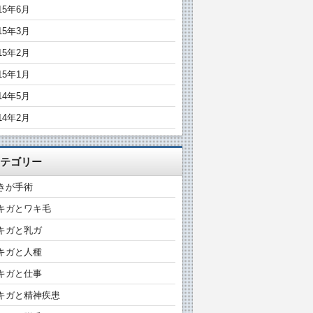
15年6月
15年3月
15年2月
15年1月
14年5月
14年2月
テゴリー
きが手術
キガとワキ毛
キガと乳ガ
キガと人種
キガと仕事
キガと精神疾患